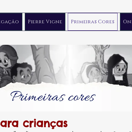
egação
Pierre Vigne
Primeiras Cores
On
para crianças