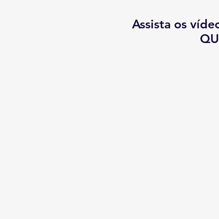
Assista os víd
QU